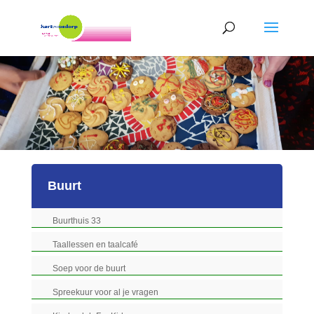
Buurt
Buurthuis 33
Taallessen en taalcafé
Soep voor de buurt
Spreekuur voor al je vragen