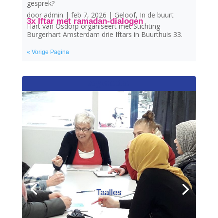
gesprek?
door
admin
|
feb 7, 2026
|
Geloof
,
In de buurt
3x Iftar met ramadan-dialogen
Hart van Osdorp organiseert met Stichting
Burgerhart Amsterdam drie Iftars in Buurthuis 33.
« Vorige Pagina
Agenda
Taalles