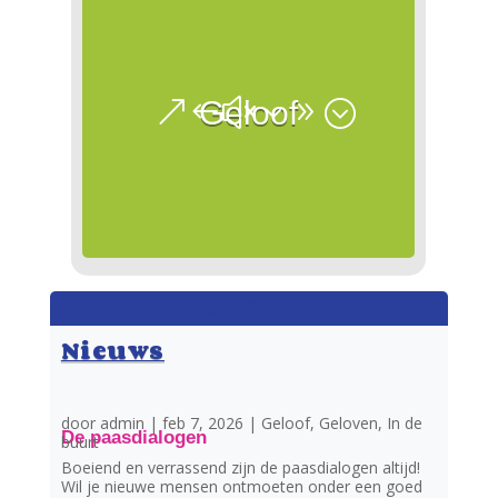
Geloof
Agenda
Nieuws
door
admin
|
feb 7, 2026
|
Geloof
,
Geloven
,
In de
De paasdialogen
buurt
Boeiend en verrassend zijn de paasdialogen altijd!
Wil je nieuwe mensen ontmoeten onder een goed