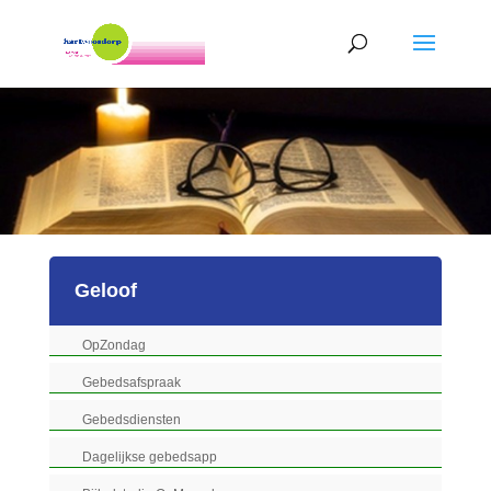
Geloof
OpZondag
Gebedsafspraak
Gebedsdiensten
Dagelijkse gebedsapp