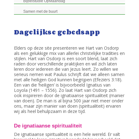
Bijbelstudie OpMaandag
Samen met de buurt
Dagelijkse gebedsapp
Elders op deze site presenteren we Hart van Osdorp
als een gelukkige mix van allerlei christelijke tradities en
stijlen. Hart van Osdorp is een soort blend, laat zich
raden door verschillende praktijken en wil zich laten
leren door iedereen die van Jezus leert. Zo willen we
serieus nemen wat Paulus schrijft dat we alleen samen
met alle heiligen God kunnen begrijpen (Efeziërs 3:18).
Een van die ‘heiligen’ is bijvoorbeeld Ignatius van
Loyola (1491 – 1556). Zo laat Hart van Osdorp zich
ook inspireren door de ignatiaanse spiritualiteit (manier
van doen). De man is al bijna 500 jaar niet meer onder
ons, maar zijn manier van doen (spiritualiteit) ervaren
wij als heel behulpzaam in deze tijd.
De ignatiaanse spiritualiteit
De ignatiaanse spiritualiteit is een hele wereld. Er valt