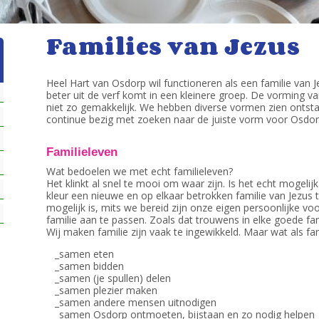
Families van Jezus
Heel Hart van Osdorp wil functioneren als een familie van J
beter uit de verf komt in een kleinere groep. De vorming v
niet zo gemakkelijk. We hebben diverse vormen zien ontsta
continue bezig met zoeken naar de juiste vorm voor Osdor
Familieleven
Wat bedoelen we met echt familieleven?
Het klinkt al snel te mooi om waar zijn. Is het echt mogel
kleur een nieuwe en op elkaar betrokken familie van Jezus t
mogelijk is, mits we bereid zijn onze eigen persoonlijke 
familie aan te passen. Zoals dat trouwens in elke goede fa
Wij maken familie zijn vaak te ingewikkeld. Maar wat als fam
_samen eten
_samen bidden
_samen (je spullen) delen
_samen plezier maken
_samen andere mensen uitnodigen
_samen Osdorp ontmoeten, bijstaan en zo nodig helpen