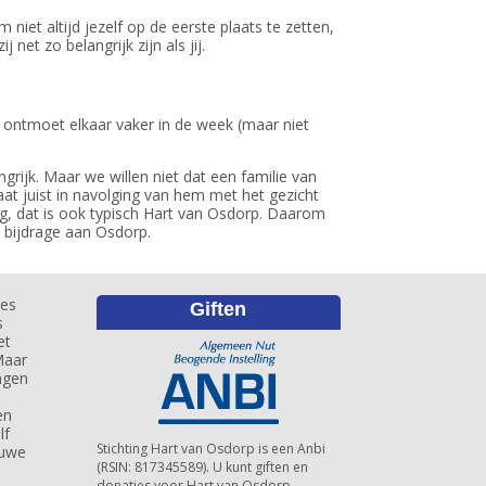
niet altijd jezelf op de eerste plaats te zetten,
et zo belangrijk zijn als jij.
n ontmoet elkaar vaker in de week (maar niet
rijk. Maar we willen niet dat een familie van
aat juist in navolging van hem met het gezicht
, dat is ook typisch Hart van Osdorp. Daarom
e bijdrage aan Osdorp.
es
Giften
s
et
Maar
ngen
en
lf
Stichting Hart van Osdorp is een Anbi
euwe
(RSIN: 817345589). U kunt giften en
donaties voor Hart van Osdorp