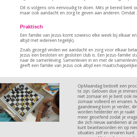
Dit is volgens ons eenvoudig te doen. Mits je bereid bent om 
maar ook aandacht en zorg te geven aan anderen. Omdat zij n
Praktisch
Een familie van Jezus komt sowieso elke week bij elkaar e
altijd met iedereen tegelijk).
Zoals gezegd vinden we aandacht en zorg voor elkaar belang
Jezus een besloten en gesloten club is. Een Jezus-familie st
naar de samenleving. Samenleven in en met de samenleving
geeft een familie van Jezus ook altijd een maatschappelijk
OpMaandag bedoelt een proc
te zijn. Geloven doe je immer
niet zomaar en je bent ook ni
zomaar volleerd en ervaren. 
gaandeweg kom je verder, di
worden helderder en je raakt
meer geoefend zodat je vrag
die zich nieuw aandienen al ze
kunt beantwoorden en op ni
situaties zelf en ervaren kunt