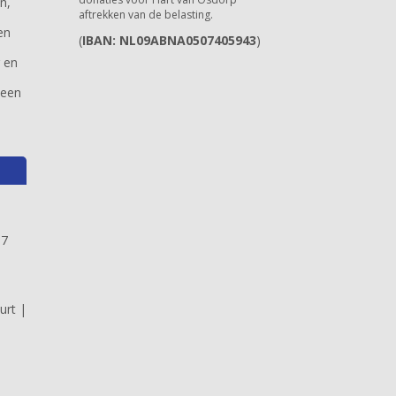
n,
aftrekken van de belasting.
en
(
IBAN: NL09ABNA0507405943
)
r en
 een
17
|
urt |