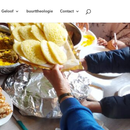
Geloof
buurttheologie
Contact