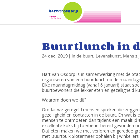
Buurtlunch in d
24 dec, 2019
|
In de buurt
,
Levenskunst
,
Mens zij
Hart van Osdorp is in samenwerking met de Sta
organiseren van een buurtlunch op de maandag
Elke maandagmiddag (vanaf 6 januari) staat s
buurtbewoners die lekker eten en gezelligheid 
Waarom doen we dit?
Omdat we geregeld mensen spreken die zeggen
gezelligheid en contacten in de buurt. En wat i
mensen te ontmoeten dan tijdens een maaltijd?!
excellente koks bij toerbeurt bereid gevonden o
Dat eten maken we met verloren en geredde gr
met Buurtbuik Slotermeer ophalen bij winkeliers 