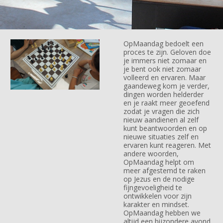
OpMaandag bedoelt een
proces te zijn. Geloven doe
je immers niet zomaar en
je bent ook niet zomaar
volleerd en ervaren. Maar
gaandeweg kom je verder,
dingen worden helderder
en je raakt meer geoefend
zodat je vragen die zich
nieuw aandienen al zelf
kunt beantwoorden en op
nieuwe situaties zelf en
ervaren kunt reageren. Met
andere woorden,
OpMaandag helpt om
meer afgestemd te raken
op Jezus en de nodige
fijngevoeligheid te
ontwikkelen voor zijn
karakter en mindset.
OpMaandag hebben we
altijd een bijzondere avond.