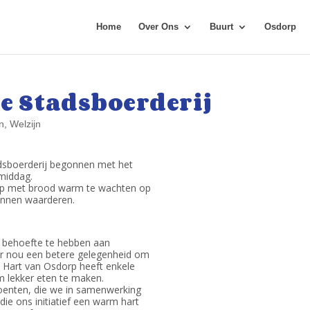
Home
Over Ons
Buurt
Osdorp
e Stadsboerderij
n
,
Welzijn
dsboerderij begonnen met het
middag.
oep met brood warm te wachten op
kunnen waarderen.
 behoefte te hebben aan
s er nou een betere gelegenheid om
 Hart van Osdorp heeft enkele
m lekker eten te maken.
oenten, die we in samenwerking
die ons initiatief een warm hart